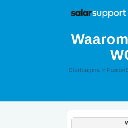
Waarom 
WG
Startpagina
>
Fusion
W