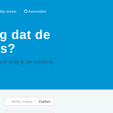
ijn tickets
Aanmelden
g dat de
is?
m krijg ik de melding