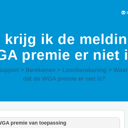
M
krijg ik de meldin
A premie er niet 
Support
>
Berekenen
>
Loonberekening
>
Waaro
dat de WGA premie er niet is?
GA premie van toepassing