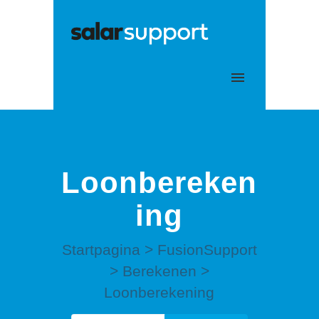
Mijn tickets
Aanmelden
Loonbereken
ing
Startpagina
>
FusionSupport
>
Berekenen
>
Loonberekening