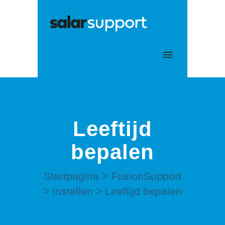
Mijn tickets
Aanmelden
Leeftijd
bepalen
Startpagina
>
FusionSupport
>
Instellen
>
Leeftijd bepalen