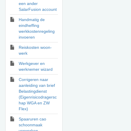
een ander
SalarFusion account
Handmatig de
eindheffing
werkkostenregeling
invoeren
Reiskosten woon-
werk
Werkgever en
werknemer wizard
Corrigeren naar
aanleiding van brief
Belastingdienst
(Eigenrisicodragersc
hap WGA en ZW
Flex)
Spaaruren cao
schoonmaak
verwerken