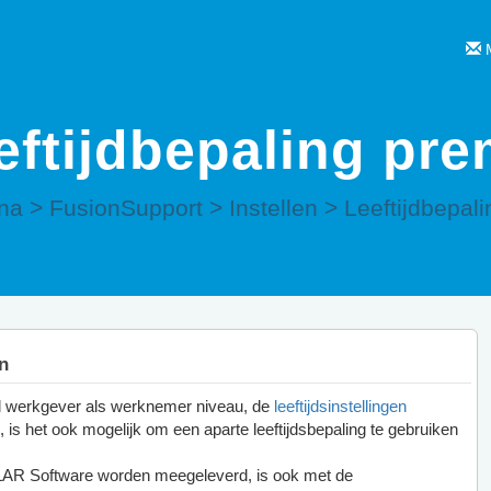
M
eftijdbepaling pre
ina
>
FusionSupport
>
Instellen
>
Leeftijdbepal
en
el werkgever als werknemer niveau, de
leeftijdsinstellingen
, is het ook mogelijk om een aparte leeftijdsbepaling te gebruiken
AR Software worden meegeleverd, is ook met de