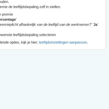
ouden.
mie de leeftijdsbepaling zelf in stellen.
e premie
ercentage
'
 premieplicht afhankelijk van de leeftijd van de werknemer?'
'
Ja
'
wenste leeftijdsbepaling selecteren
ende opties, kijk je hier:
leeftijdsinstellingen aanpassen
.