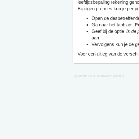
leeftijdsbepaling rekening geh
Bij eigen premies kun je per pre
Open de desbetreffend
Ga naar het tabblad: '
P
Geef bij de optie
'Is de
aan
Vervolgens kun je de ge
Voor een uitleg van de verschill
Bijgewerkt:
Apr 02 (4 maanden geleden)