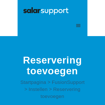
Mijn tickets
Aanmelden
Reservering
toevoegen
Startpagina
>
FusionSupport
>
Instellen
>
Reservering
toevoegen