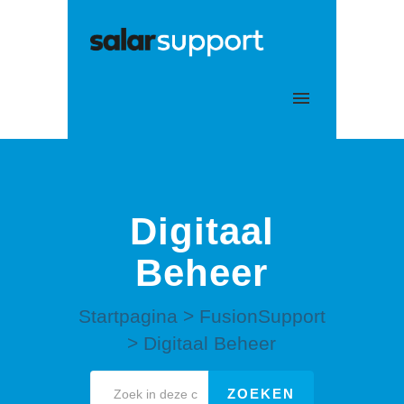
Mijn tickets
Aanmelden
Digitaal
Beheer
Startpagina
>
FusionSupport
>
Digitaal Beheer