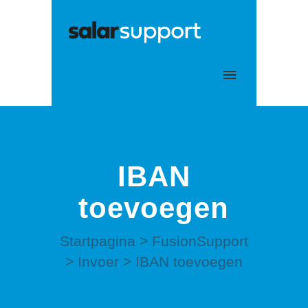
Mijn tickets
Aanmelden
IBAN
toevoegen
Startpagina
>
FusionSupport
>
Invoer
>
IBAN toevoegen