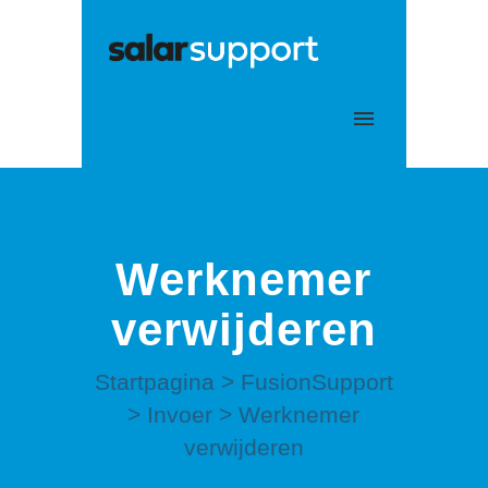
Mijn tickets
Aanmelden
Werknemer
verwijderen
Startpagina
>
FusionSupport
>
Invoer
>
Werknemer
verwijderen