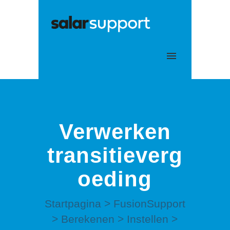
Mijn tickets
Aanmelden
Verwerken
transitieverg
oeding
Startpagina
>
FusionSupport
>
Berekenen
>
Instellen
>