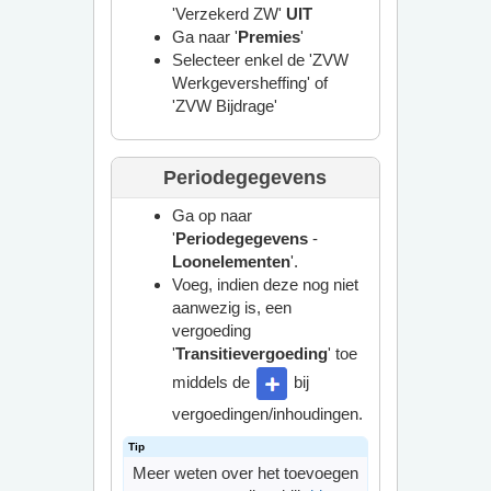
'Verzekerd ZW'
UIT
Ga naar '
Premies
'
Selecteer enkel de 'ZVW
Werkgeversheffing' of
'ZVW Bijdrage'
Periodegegevens
Ga op naar
'
Periodegegevens
-
Loonelementen
'.
Voeg, indien deze nog niet
aanwezig is, een
vergoeding
'
Transitievergoeding
' toe
middels de
bij
vergoedingen/inhoudingen.
Meer weten over het toevoegen