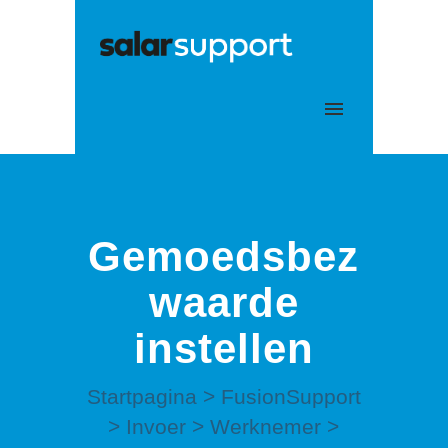
Mijn tickets
Aanmelden
Gemoedsbez
waarde
instellen
Startpagina
>
FusionSupport
>
Invoer
>
Werknemer
>