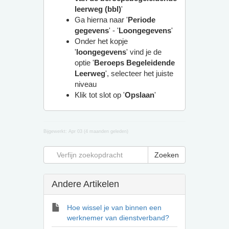
leerweg (bbl)
'
Ga hierna naar '
Periode
gegevens
' - '
Loongegevens
'
Onder het kopje
'
loongegevens
' vind je de
optie '
Beroeps Begeleidende
Leerweg
', selecteer het juiste
niveau
Klik tot slot op '
Opslaan
'
Bijgewerkt:
Apr 03 (4 maanden geleden)
Andere Artikelen
Hoe wissel je van binnen een
werknemer van dienstverband?