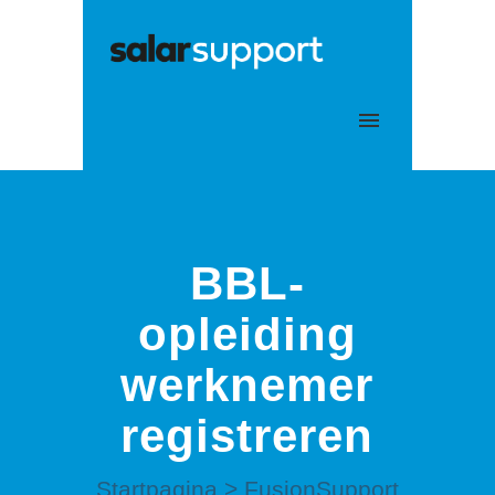
Mijn tickets
Aanmelden
BBL-
opleiding
werknemer
registreren
Startpagina
>
FusionSupport