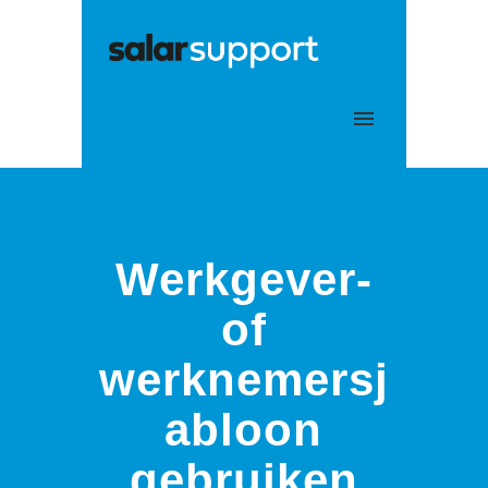
Mijn tickets
Aanmelden
Werkgever-
of
werknemersj
abloon
gebruiken