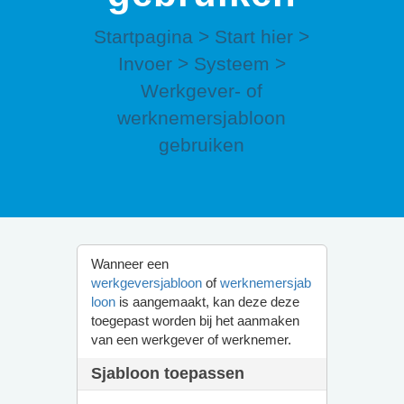
Startpagina
>
Start hier
>
Invoer
>
Systeem
>
Werkgever- of
werknemersjabloon
gebruiken
Wanneer een
werkgeversjabloon
of
werknemersjab
loon
is aangemaakt, kan deze deze
toegepast worden bij het aanmaken
van een werkgever of werknemer.
Sjabloon toepassen