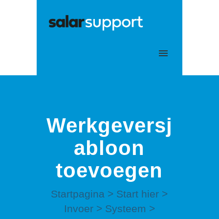
Mijn tickets
Aanmelden
Werkgeversj
abloon
toevoegen
Startpagina
>
Start hier
>
Invoer
>
Systeem
>