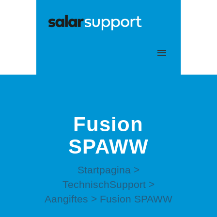
Mijn tickets
Aanmelden
Fusion
SPAWW
Startpagina
>
TechnischSupport
>
Aangiftes
>
Fusion SPAWW