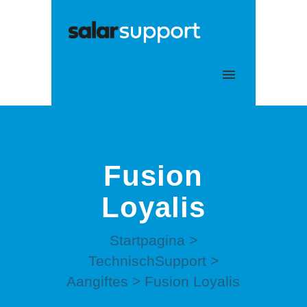
Mijn tickets
Aanmelden
Fusion
Loyalis
Startpagina
>
TechnischSupport
>
Aangiftes
>
Fusion Loyalis