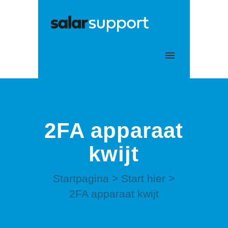
Mijn tickets
Aanmelden
2FA apparaat
kwijt
Startpagina
>
Start hier
>
2FA apparaat kwijt