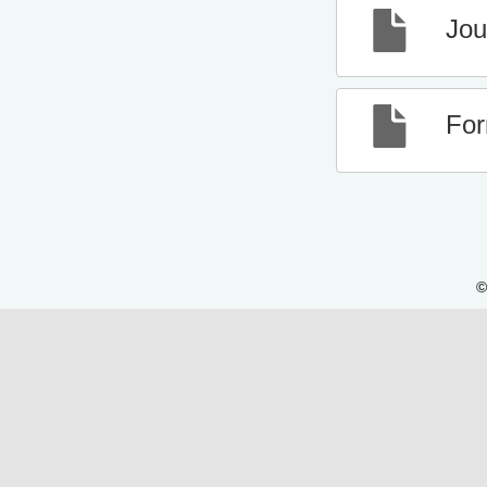
Jou
Fo
©