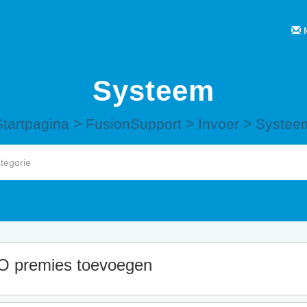
M
Systeem
Startpagina
>
FusionSupport
>
Invoer
>
Systee
 premies toevoegen