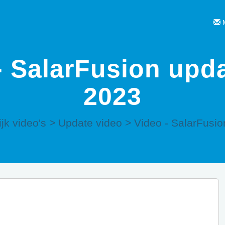
M
- SalarFusion upda
2023
jk video's
>
Update video
>
Video - SalarFusio