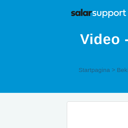
Video 
Startpagina
>
Beki