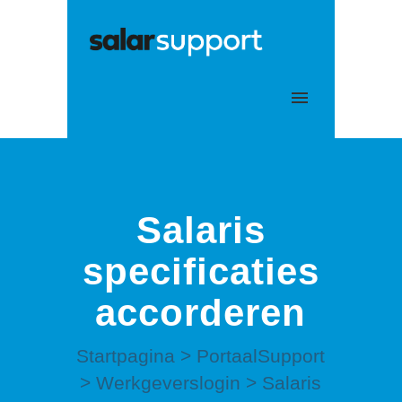
Mijn tickets
Aanmelden
Salaris
specificaties
accorderen
Startpagina
>
PortaalSupport
>
Werkgeverslogin
>
Salaris