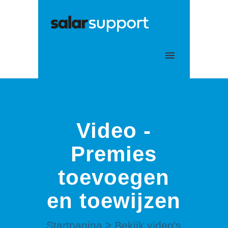
Mijn tickets
Aanmelden
Video -
Premies
toevoegen
en toewijzen
Startpagina
>
Bekijk video's