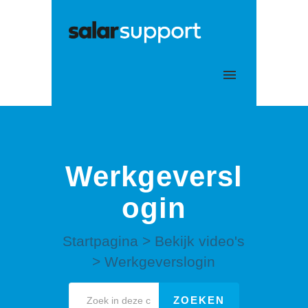
Mijn tickets
Aanmelden
Werkgeversl
ogin
Startpagina
>
Bekijk video's
>
Werkgeverslogin