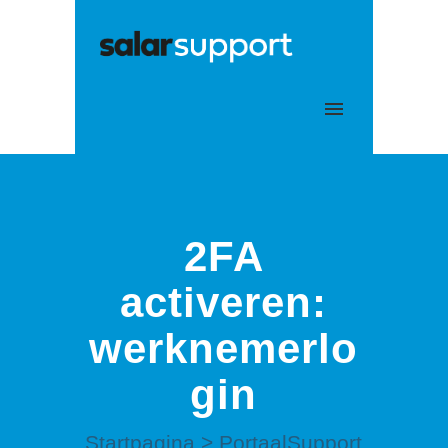
Mijn tickets
Aanmelden
2FA
activeren:
werknemerlo
gin
Startpagina
>
PortaalSupport