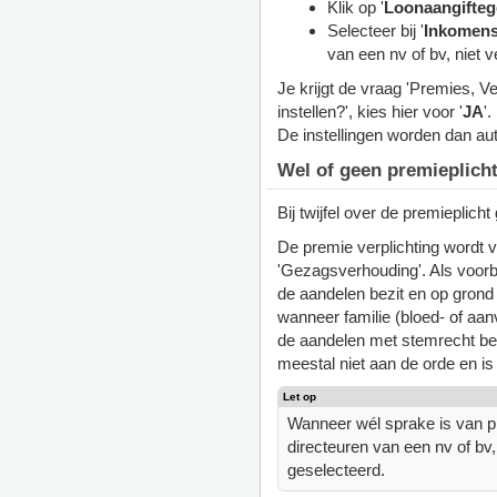
Klik op '
Loonaangifte
Selecteer bij '
Inkomen
van een nv of bv, niet
Je krijgt de vraag 'Premies, 
instellen?', kies hier voor '
JA
'.
De instellingen worden dan a
Wel of geen premieplich
Bij twijfel over de premieplicht
De premie verplichting wordt v
'Gezagsverhouding'. Als voorb
de aandelen bezit en op grond 
wanneer familie (bloed- of aa
de aandelen met stemrecht be
meestal niet aan de orde en is
Wanneer wél sprake is van pr
directeuren van een nv of b
geselecteerd.