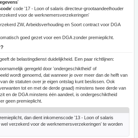
gegevens
'
scode
' code '17 - Loon of salaris directeur-grootaandeelhouder
 verzekerd voor de werknemersverzekeringen'
Verzekerd ZW, Arbeidsverhouding en Soort contract voor DGA
utomatisch goed gezet voor een DGA zonder premieplicht.
t?
 geeft de belastingdienst duidelijkheid. Een paar richtlijnen:
oornamelijk geregeld door 'ondergeschiktheid' of
eeld wordt genoemd, dat wanneer je over meer dan de helft van
van de statuten over je eigen ontslag kunt beslissen. Ook
nverwanten tot en met de derde graad) minstens twee derde van
zit en de DGA minstens één aandeel, is ondergeschiktheid
 er geen premieplicht.
emieplicht, dan dient inkomenscode '13 - Loon of salaris
v, wel verzekerd voor de werknemersverzekeringen' te worden