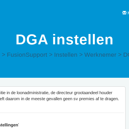
M
DGA instellen
>
FusionSupport
>
Instellen
>
Werknemer
>
DG
ie in de loonadministratie, de directeur grootaandeel houder
eft daarom in de meeste gevallen geen sv premies af te dragen.
tellingen
'